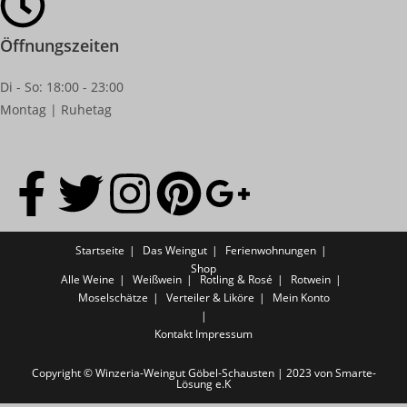
Öffnungszeiten
Di - So: 18:00 - 23:00
Montag | Ruhetag
Startseite
Das Weingut
Ferienwohnungen
Shop
Alle Weine
Weißwein
Rotling & Rosé
Rotwein
Moselschätze
Verteiler & Liköre
Mein Konto
Kontakt
Impressum
Copyright © Winzeria-Weingut Göbel-Schausten | 2023 von Smarte-
Lösung e.K