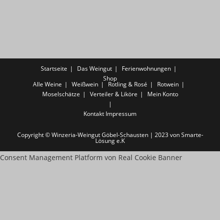
Startseite
Das Weingut
Ferienwohnungen
Shop
Alle Weine
Weißwein
Rotling & Rosé
Rotwein
Moselschätze
Verteiler & Liköre
Mein Konto
Kontakt
Impressum
Copyright © Winzeria-Weingut Göbel-Schausten | 2023 von Smarte-
Lösung e.K
Consent Management Platform von Real Cookie Banner