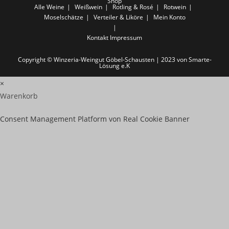
Shop
Alle Weine
Weißwein
Rotling & Rosé
Rotwein
Moselschätze
Verteiler & Liköre
Mein Konto
Kontakt
Impressum
Copyright © Winzeria-Weingut Göbel-Schausten | 2023 von Smarte-
Lösung e.K
×
Warenkorb
Consent Management Platform von Real Cookie Banner