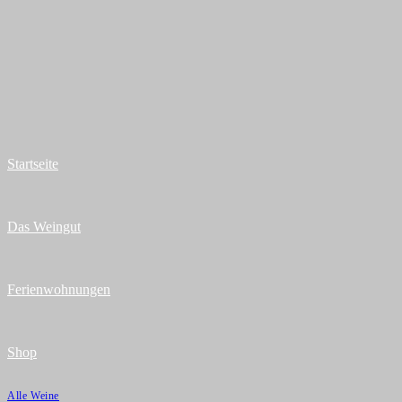
Zum
Inhalt
springen
Startseite
Das Weingut
Ferienwohnungen
Shop
Alle Weine