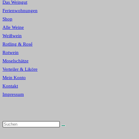
Das Weingut
search
Ferienwohnungen
panel.
umschalten
Shop
Alle Weine
Weißwein
Rotling & Rosé
Rotwein
Moselschätze
Verteiler & Liköre
Mein Konto
Kontakt
Impressum
Diese
Website