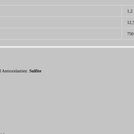
1,2
12,
750
d Antioxidantien:
Sulfite