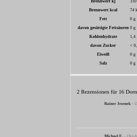
Brennwert kj
310
Brennwert kcal
74
Fett
0
g
davon
gesättigte Fettsäuren
0
g
Kohlenhydrate
1,4
davon
Zucker
< 0
Eiweiß
0
g
Salz
0
g
2 Rezensionen für
16 Dorn
Rainer Jesenek
–
D
Michael E.
–
Oktob