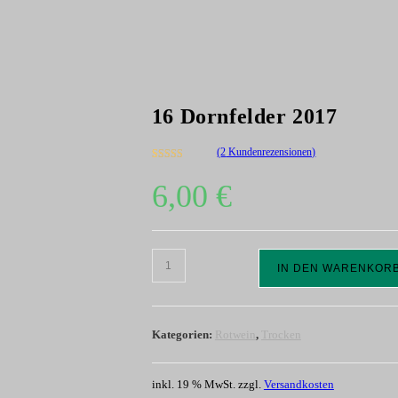
16 Dornfelder 2017
(
2
Kundenrezensionen)
Bewertet mit
2
6,00
€
5.00
von 5,
basierend auf
Kundenbewertungen
16
IN DEN WARENKOR
Dornfelder
2017
Menge
Kategorien:
Rotwein
,
Trocken
inkl. 19 % MwSt.
zzgl.
Versandkosten