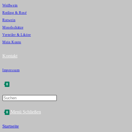
Weißwein
Rotling & Rosé
Rotwein
Moselschätze
Verteiler & Liköre
Mein Konto
Kontakt
Impressum
0
Press
Website-
Escape
Menü
Schließen
0
to
close
Suche
Startseite
the