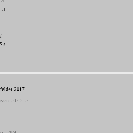
kJ
kcal
g
,5
g
felder 2017
ezember 13, 2023
er 1, 2024