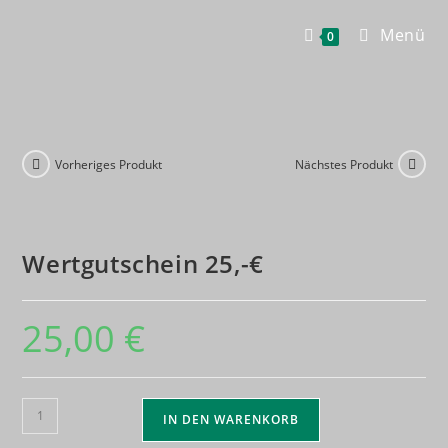
Zum
Menü
Inhalt
0
springen
Vorheriges Produkt
Nächstes Produkt
Wertgutschein 25,-€
25,00
€
Wertgutschein
IN DEN WARENKORB
25,-