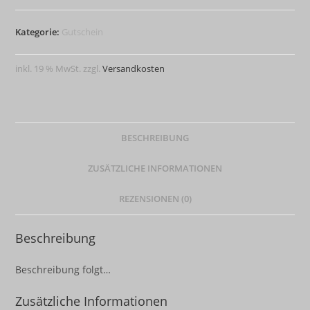
€
Menge
Kategorie:
Gutschein
inkl. 19 % MwSt.
zzgl.
Versandkosten
BESCHREIBUNG
ZUSÄTZLICHE INFORMATIONEN
REZENSIONEN (0)
Beschreibung
Beschreibung folgt…
Zusätzliche Informationen